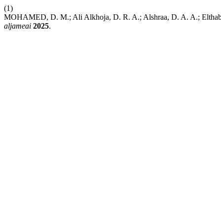
(1)
MOHAMED, D. M.; Ali Alkhoja, D. R. A.; Alshraa, D. A. A.; Elthabe
aljameai
2025
.