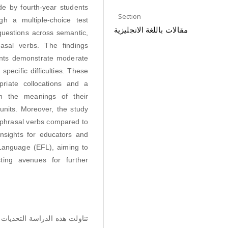
de by fourth-year students
Section
gh a multiple-choice test
مقالات باللغة الانجليزية
questions across semantic,
rasal verbs. The findings
dents demonstrate moderate
specific difficulties. These
priate collocations and a
n the meanings of their
 units. Moreover, the study
c phrasal verbs compared to
 insights for educators and
 Language (EFL), aiming to
ing avenues for further
تناولت هذه الدراسة التحديات 