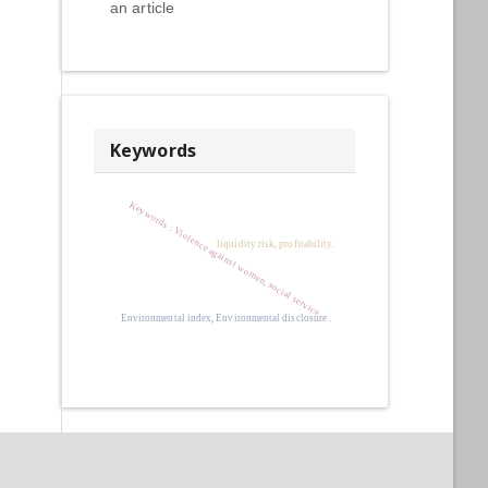
an article
Keywords
Keywords : Violence against women, social service
liquidity risk, profitability.
Environmental index, Environmental disclosure .