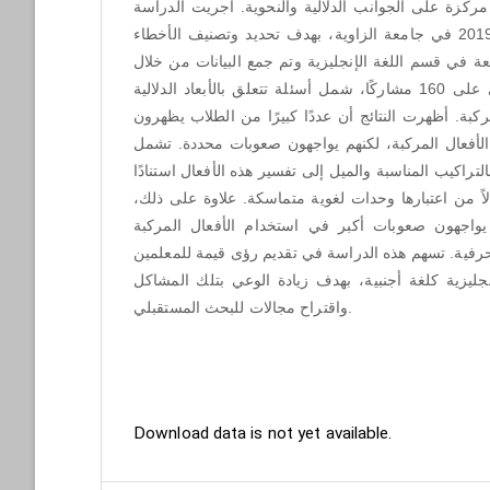
 مركزة على الجوانب الدلالية والنحوية. أُجريت الدراسة
خلال السنة الأكاديمية 2018-2019 في جامعة الزاوية، بهدف تحديد وتصنيف الأخطاء
بعة في قسم اللغة الإنجليزية وتم جمع البيانات من خلال
اختبار اختيار من متعدد أُجري على 160 مشاركًا، شمل أسئلة تتعلق بالأبعاد الدلالية
مركبة. أظهرت النتائج أن عددًا كبيرًا من الطلاب يظهرون
أفعال المركبة، لكنهم يواجهون صعوبات محددة. تشمل
لتراكيب المناسبة والميل إلى تفسير هذه الأفعال استنادًا
دلاً من اعتبارها وحدات لغوية متماسكة. علاوة على ذلك
واجهون صعوبات أكبر في استخدام الأفعال المركبة
لحرفية. تسهم هذه الدراسة في تقديم رؤى قيمة للمعلمين
نجليزية كلغة أجنبية، بهدف زيادة الوعي بتلك المشاكل
واقتراح مجالات للبحث المستقبلي.
Downloads
Download data is not yet available.