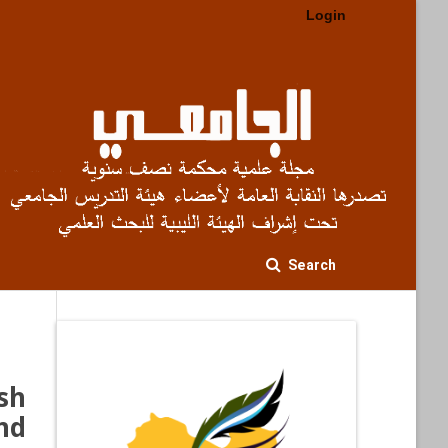
Login
Search
sh
nd