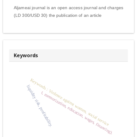
Aljameai journal is an open access journal and charges
(LD 300/USD 30) the publication of an article
Keywords
Keywords : Violence against women, social service
liquidity risk, profitability.
t, memorization, education, wages, financing).