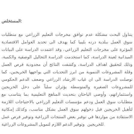
Abstract
المستخلص
:
يتناول البحث مشكلة عدم توافق مخرجات التعليم الزراعي مع متطلبات
سوق العمل ببلدية درنه بليبيا كما يهدف الى تحديد العوامل الاقتصادية
المؤثرة على مخرجات التعليم الزراعي، وقد اعتمدت الدراسة على البيانات
الميدانية لعينة الدراسة، كما استخدمت الدراسة التحاليل الوصفية والكمية،
وذلك لتحقيق اهداف الدراسة، وكشفت النتائج أن محدودية فرص العمل
وقلة المشروعات التنموية من ابرز التحديات التي يواجهها الخريجين، كما
توصلت الدراسة الى ان غياب الارشاد الزراعي وضعف الدعم الحكومي
للمشروعات الصغيرة والمتوسطة يؤثران سلباً على دخل الخريجين
واستثماراتهم، وأوصى الباحثان بتحديث المناهج التعليمية بما يتناسب مع
متطلبات سوق العمل ودعم مؤسسات التعليم الزراعي بالاحتياجات اللازمة
لتأهيل الخريجين قبل دخولهم سوق العمل بشكل مناسب، وكذلك إمكانية
الاستفادة من مواردها في توفير بعض المنتجات الزراعية وتوفير فرص عمل
للخريجين وتوفير الدعم اللازم لتمويل المشروعات الزراعية.